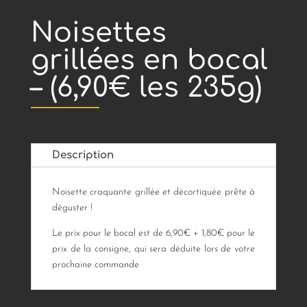
Noisettes
grillées en bocal
– (6,90€ les 235g)
Description
Noisette craquante grillée et décortiquée prête à
déguster !
Le prix pour le bocal est de 6,90€ + 1,80€ pour le
prix de la consigne, qui sera déduite lors de votre
prochaine commande