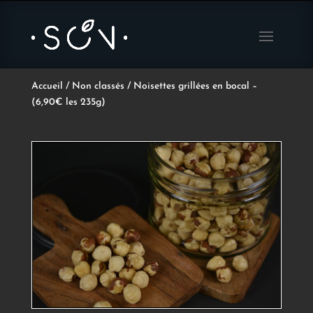
Accueil
/
Non classés
/ Noisettes grillées en bocal –
(6,90€ les 235g)