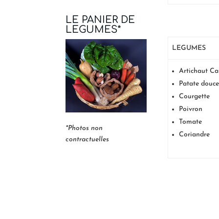
LE PANIER DE
LEGUMES*
LEGUMES
Artichaut C
Patate douc
Courgette
Poivron
Tomate
*Photos non
Coriandre
contractuelles