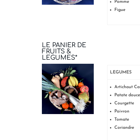
Pomme
Figue
LE PANIER DE
FRUITS &
LEGUMES*
LEGUMES
Artichaut C
Patate douc
Courgette
Poivron
Tomate
Coriandre