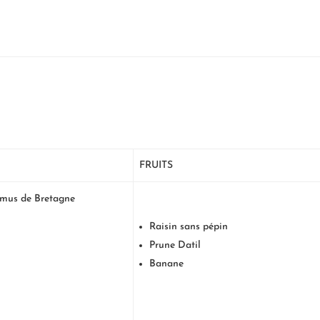
FRUITS
amus de Bretagne
e
Raisin sans pépin
Prune Datil
Banane