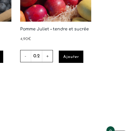
Pomme Juliet – tendre et sucrée
4,90
€
quantité
Ajouter
de
Pomme
Juliet
-
tendre
et
sucrée