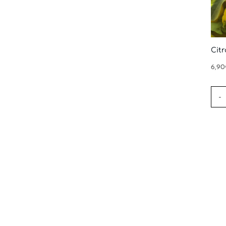
Citr
6,90