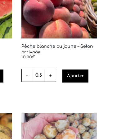
Pêche blanche ou jaune – Selon
arrivage
10,90
€
quantité
Ajouter
de
Pêche
blanche
ou
jaune
-
Selon
arrivage