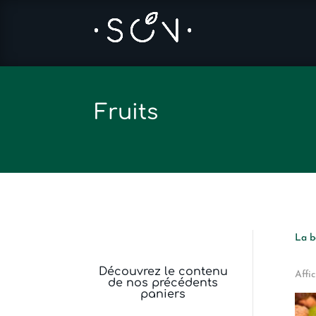
Fruits
La b
Découvrez le contenu
Affi
de nos précédents
paniers