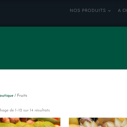
NOS PRODUITS
A O
outique
/ Fruits
chage de 1–12 sur 14 résultats