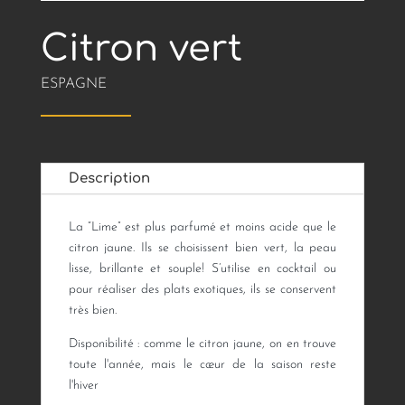
Citron vert
ESPAGNE
Description
La “Lime” est plus parfumé et moins acide que le
citron jaune. Ils se choisissent bien vert, la peau
lisse, brillante et souple! S’utilise en cocktail ou
pour réaliser des plats exotiques, ils se conservent
très bien.
Disponibilité : comme le citron jaune, on en trouve
toute l'année, mais le cœur de la saison reste
l'hiver